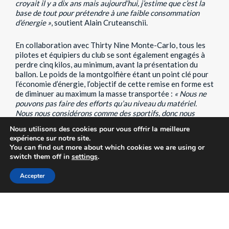
croyait il y a dix ans mais aujourd’hui, j’estime que c’est la
base de tout pour prétendre à une faible consommation
d’énergie »
, soutient Alain Cruteanschii.
En collaboration avec Thirty Nine Monte-Carlo, tous les
pilotes et équipiers du club se sont également engagés à
perdre cinq kilos, au minimum, avant la présentation du
ballon. Le poids de la montgolfière étant un point clé pour
l’économie d’énergie, l’objectif de cette remise en forme est
de diminuer au maximum la masse transportée :
« Nous ne
pouvons pas faire des efforts qu’au niveau du matériel.
Nous nous considérons comme des sportifs, donc nous
avons aussi l’obligation d’être en forme physiquement. »
Nous utilisons des cookies pour vous offrir la meilleure
expérience sur notre site.
Voler en montgolfière écologique est un combat constant
You can find out more about which cookies we are using or
entre utilité, temps de vol et poids emporté. Chaque
switch them off in
settings
.
gramme compte pour limiter au maximum son impact sur la
planète. Sensible également au greenwashing, le président
Accepter
poursuit :
« Nous ne sommes pas écologistes mais éco-
logiques, en deux mots. Le ‘zéro consommation’ d’énergie
n’existe pas et nous ne prétendons pas le faire. Nous
testons toutes les solutions alternatives pour avoir le
meilleur impact possible, comme une essence synthétique