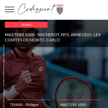
Aller
au
contenu
mardi 14 avril
TENNIS
MASTERS 1000 - VACHEROT, NYS, ARNEODO : LES
COMTES DE MONTE-CARLO
Valentin Vacherot, premier joueur monégasque à atteindre les demifinales en simple à Monte-Carlo.
TENNIS - Philippe
MASTERS 1000 -