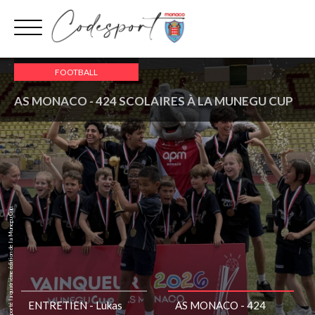
Aller
au
contenu
mardi 19 mai
FOOTBALL
AS MONACO - 424 SCOLAIRES À LA MUNEGU CUP
L’équipe FANB4 a remporté la quatrième édition de la Munegu Cup.
ENTRETIEN - Lukas
AS MONACO - 424