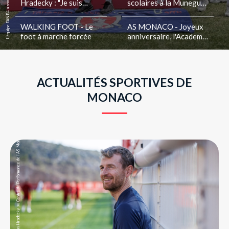
Hradecky : "Je suis
scolaires à la Munegu
authentique"
Cup
WALKING FOOT - Le
AS MONACO - Joyeux
foot à marche forcée
anniversaire, l'Academy
!
ACTUALITÉS SPORTIVES DE
MONACO
Lukas Hradecky au Centre de Performance de l’AS Monaco, à La Turbie.