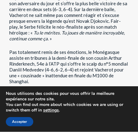
son adversaire du jour et s’offre la plus belle victoire de sa
carrière en deux sets (6-3, 6-4). Sur la dernière balle,
Vacherot ne sait même pas comment réagir et s’excuse
presque envers la légende qu’est Novak Djokovic. Fair-
play, le Serbe félicite le néo-finaliste après son match
héroïque : «
Tu le mérites. Tu joues de manière incroyable,
continue comme ça.
»
Pas totalement remis de ses émotions, le Monégasque
assiste en tribunes à la demi-finale de son cousin Arthur
Rinderknech, 54e à l’ATP qui s’offre le scalp du n°5 mondial
Daniil Medvedev (4-6, 6-2, 6-4) et rejoint Vacherot pour
une « cousinade » inattendue en finale du M1000 de
Shanghai.
Nous utilisons des cookies pour vous offrir la meilleure
Une finale familiale
expérience sur notre site.
You can find out more about which cookies we are using or
Le lendemain, dimanche 12 octobre, les deux hommes
switch them off in
settings
.
entrent sur le court du Qi Zhong Stadium pour disputer une
finale déjà historique. Favori sur le papier, c’est le Français
Accepter
qui entre le mieux dans sa partie et remporte le premier
set. Mais Valentin Vacherot trouve une ressource
surnaturelle pour égaliser à un set partout, avant de