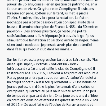
joueur de 35 ans, conseiller en gestion de patrimoine, en a
fait un art de vivre. Originaire de Compiègne, il a six ans
lorsque son père, golfeur sur le tard, lui met le pied à
l’étrier. Sa mère, elle, vibre pour la natation. Le fiston
n’échappe pas à cette passion et, en bon spécialiste de la
brasse, il termine champion de France UNSS… du 50 mètres
papillon. « Des années plus tard, ça reste une petite
satisfaction, sourit-il. À l’époque, je trouvais le golf plus
stimulant que la natation et j’ai donc arrêté de nager, même
si, en toute modestie, je pensais avoir plus de potentiel
dans l’eau qu’avec un club dans les mains. »
Sur les fairways, la progression tarde à se faire sentir. Plus
diesel que super, « Pétrole » obtient un « index
intéressant » à 16 ans et rallie le club de Compiègne où il
restera dix ans. En 2016, il revient à ses premiers amours à
Raray pour prendre part avec son ami Antoine Vandelet à
un projet sportif « aussi fou qu’exaltant » : « Une bande de
jeunes potes, loin d’être la plus forte mais d’une cohésion
exemplaire, qui arrive au plus haut niveau amateur en peu
de temps et en partant de rien. On a joué trois ans d’affilée
en première division et atteint les quarts de finale en 2020
et 2021. » De quoi faire de l’équipe de Raray, un petit et