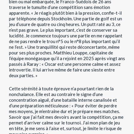
bien ou mal embarquée, le Franco-Suédois de 26 ans
traverse le tumulte d’une compétition sans émotion
apparente. « Je réagis plutôt bien à la pression, confie-t-il
par téléphone depuis Stockholm. Une partie de golf est un
jeu d’usure de quatre ou cinq heures. Un putt raté au 3, ce
n’est pas grave. Le plus important, c’est de conserver sa
lucidité. Je commence toujours une partie en me rappelant
de ne pas rendre le trou n°5 ou le n°8 plus important qu’il
ne l’est. » Une tranquillité qui reste déconcertante, même
pour ses plus proches. Matthieu Louppe, capitaine de
l’équipe monégasque qu’il a rejoint en 2025 après vingt ans
passés à Raray : « Oscar est une personne calme et assez
introvertie. Il lui arrive même de faire une sieste entre
deux parties. »
Cette sérénité à toute épreuve n’a pourtant rien de la
nonchalance. Elle est au contraire le signe d’une
concentration aiguë, d’une bataille interne canalisée et
d’une préparation méticuleuse : « Pour éviter de perdre
mes moyens, je m’entraîne dur et je prépare mes matches.
Savoir que j’ai fait mes devoirs avant la compétition, ça me
permet d’arriver calme sur le tournoi. J’ai mon plan de jeu
en tête, je me sens à l’aise et, surtout, je limite le risque de