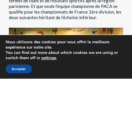
termes de clubs et de résultats sportifs après la région
parisienne. Et que seule l’équipe championne de PACA se
qualifie pour les championnats de France 1ère division, les
deux suivantes héritant de l’échelon inférieur.
Nous utilisons des cookies pour vous offrir la meilleure
expérience sur notre site.
You can find out more about which cookies we are using or
switch them off in
settings
.
Accepter
« Nous, notre objectif premier était de se qualifier aux
France, et dans l’idéal en première division »
, précise Sara.
Objectif atteint. Mais à l’échelon supérieur, les filles
héritent du Paris Saint-Germain, qui compte dans ses rangs