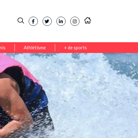
nis
Athlétisme
+ de sports