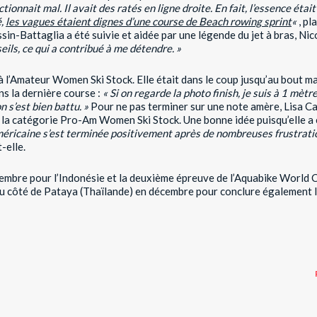
nctionnait mal. Il avait des ratés en ligne droite. En fait, l’essence éta
é,
les vagues étaient dignes d’une course de Beach rowing sprint
«
, pl
sin-Battaglia a été suivie et aidée par une légende du jet à bras, Ni
seils, ce qui a contribué à me détendre. »
é à l’Amateur Women Ski Stock. Elle était dans le coup jusqu’au bout 
ns la dernière course :
« Si on regarde la photo finish, je suis à 1 mètr
on s’est bien battu. »
Pour ne pas terminer sur une note amère, Lisa C
 la catégorie Pro-Am Women Ski Stock. Une bonne idée puisqu’elle 
ricaine s’est terminée positivement après de nombreuses frustration
t-elle.
mbre pour l’Indonésie et la deuxième épreuve de l’Aquabike World
ur du côté de Pataya (Thaïlande) en décembre pour conclure également 