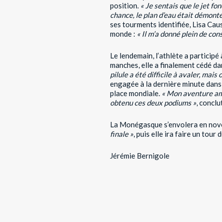
position.
« Je sentais que le jet fo
chance, le plan d’eau était démont
ses tourments identifiée, Lisa Caus
monde :
« Il m’a donné plein de con
Le lendemain, l’athlète a particip
manches, elle a finalement cédé da
pilule a été difficile à avaler, mais 
engagée à la dernière minute dans
place mondiale.
« Mon aventure amé
obtenu ces deux podiums »
, conclu
La Monégasque s’envolera en nove
finale »
, puis elle ira faire un to
Jérémie Bernigole