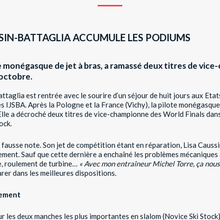
USSIN-BATTAGLIA ACCUMULE LES PODIUMS
te monégasque de jet à bras, a ramassé deux titres de vi
 octobre.
taglia est rentrée avec le sourire d’un séjour de huit jours aux Etats
 IJSBA. Après la Pologne et la France (Vichy), la pilote monégasque s
e. Elle a décroché deux titres de vice-championne des World Finals 
ock.
fausse note. Son jet de compétition étant en réparation, Lisa Caussi
ement. Sauf que cette dernière a enchaîné les problèmes mécaniques
ce, roulement de turbine…
« Avec mon entraîneur Michel Torre, ça nous 
parer dans les meilleures dispositions.
gement
ur les deux manches les plus importantes en slalom (Novice Ski Stock) 