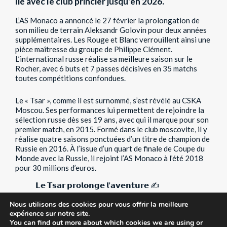
lié avec le club princier jusqu’en 2026.
L’AS Monaco a annoncé le 27 février la prolongation de
son milieu de terrain Aleksandr Golovin pour deux années
supplémentaires. Les Rouge et Blanc verrouillent ainsi une
pièce maîtresse du groupe de Philippe Clément.
L’international russe réalise sa meilleure saison sur le
Rocher, avec 6 buts et 7 passes décisives en 35 matchs
toutes compétitions confondues.
Le « Tsar », comme il est surnommé, s’est révélé au CSKA
Moscou. Ses performances lui permettent de rejoindre la
sélection russe dès ses 19 ans, avec qui il marque pour son
premier match, en 2015. Formé dans le club moscovite, il y
réalise quatre saisons ponctuées d’un titre de champion de
Russie en 2016. À l’issue d’un quart de finale de Coupe du
Monde avec la Russie, il rejoint l’AS Monaco à l’été 2018
pour 30 millions d’euros.
𝗟𝗲 𝗧𝘀𝗮𝗿 𝗽𝗿𝗼𝗹𝗼𝗻𝗴𝗲 𝗹'𝗮𝘃𝗲𝗻𝘁𝘂𝗿𝗲 ✍️
Nous utilisons des cookies pour vous offrir la meilleure
❤️ DAGHE MUNEGU 🤍
#Golo2026
expérience sur notre site.
pic.twitter.com/GihvUuA2gK
You can find out more about which cookies we are using or