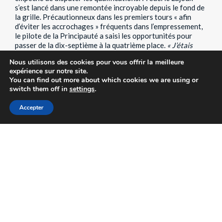
s’est lancé dans une remontée incroyable depuis le fond de
la grille. Précautionneux dans les premiers tours « afin
d’éviter les accrochages » fréquents dans l’empressement,
le pilote de la Principauté a saisi les opportunités pour
passer de la dix-septième à la quatrième place.
« J’étais
déchaîné dans la voiture après un début de week-end
Nous utilisons des cookies pour vous offrir la meilleure
calamiteux
, nous a-t-il confié.
A la fin, j’ai même cru que je
expérience sur notre site.
pouvais monter sur la boîte. Avec cette performance, un
You can find out more about which cookies we are using or
exploit à Monaco, je suis aux anges ! »
switch them off in
settings
.
Accepter