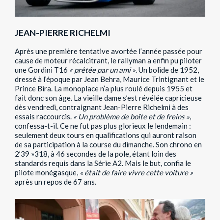
JEAN-PIERRE RICHELMI
Après une première tentative avortée l’année passée pour
cause de moteur récalcitrant, le rallyman a enfin pu piloter
une Gordini T16
« prêtée par un ami »
. Un bolide de 1952,
dressé à l’époque par Jean Behra, Maurice Trintignant et le
Prince Bira. La monoplace n’a plus roulé depuis 1955 et
fait donc son âge. La vieille dame s’est révélée capricieuse
dès vendredi, contraignant Jean-Pierre Richelmi à des
essais raccourcis.
« Un problème de boîte et de freins »
,
confessa-t-il. Ce ne fut pas plus glorieux le lendemain :
seulement deux tours en qualifications qui auront raison
de sa participation à la course du dimanche. Son chrono en
2’39 »318, à 46 secondes de la pole, étant loin des
standards requis dans la Série A2. Mais le but, confia le
pilote monégasque,
« était de faire vivre cette voiture »
après un repos de 67 ans.