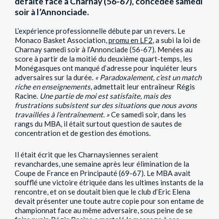
défaite face à Charnay (56-67), concédée samedi
soir à l’Annonciade.
L’expérience professionnelle débute par un revers. Le
Monaco Basket Association,
promu en LF2
, a subi la loi de
Charnay samedi soir à l’Annonciade (56-67). Menées au
score à partir de la moitié du deuxième quart-temps, les
Monégasques ont manqué d’adresse pour inquiéter leurs
adversaires sur la durée.
« Paradoxalement, c’est un match
riche en enseignements
, admettait leur entraîneur Régis
Racine.
Une partie de moi est satisfaite, mais des
frustrations subsistent sur des situations que nous avons
travaillées à l’entraînement. »
Ce samedi soir, dans les
rangs du MBA, il était surtout question de sautes de
concentration et de gestion des émotions.
Il était écrit que les Charnaysiennes seraient
revanchardes, une semaine après leur élimination de la
Coupe de France en Principauté (69-67). Le MBA avait
soufflé une victoire étriquée dans les ultimes instants de la
rencontre, et on se doutait bien que le club d’Eric Elena
devait présenter une toute autre copie pour son entame de
championnat face au même adversaire, sous peine de se