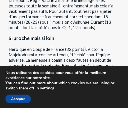
faire punir. Régis Racine a martelé le message à ses
joueuses toute la semaine à l’entraînement, mais cela n’a
visiblement pas suffi. Pour autant, tout n’est pas à jeter
d’une performance franchement correcte pendant 15
minutes (28-23) sous l’impulsion d’Ashunae Durant (13
points dont la moitié dans le QT1, 12 rebonds).
Si proche mais si loin
Héroïque en Coupe de France (32 points), Victoria
Majekodunmi a, comme attendu, été ciblée par l’équipe
adverse. La meneuse a commis deux fautes en début de
rencontre, qui ont contraint Régis Racine à la ménager :
« Julia Chandler était aussi dans le collimateur de Charnay,
Nous utilisons des cookies pour vous offrir la meilleure
qui a bien joué le coup. On a été très vite privé de deux
expérience sur notre site.
cadres de notre effectif. »
Et quand on sait que le MBA a
You can find out more about which cookies we are using or
tourné à 8 joueuses contre 10 pour les Bourguignonnes,
switch them off in
settings
.
on comprend que l’équation pour la victoire est vite
devenue insoluble. De 16-9, plus gros écart en faveur des
Accepter
Monégasques, le score a évolué à 30-36. Et si elles n’ont
jamais été décrochées (39-38 à la 22e, 56-59 à la 36e), les
Monégasques n’ont pu contester le succès charnaysien
dans son antre de l’Annonciade.