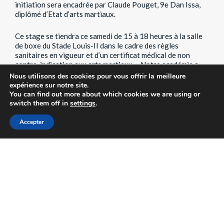
initiation sera encadrée par Claude Pouget, 9e Dan Issa,
diplômé d’Etat d’arts martiaux.
Ce stage
se tiendra ce samedi de 15 à 18 heures à la salle
de boxe du Stade Louis-II dans le cadre des règles
sanitaires en vigueur et d’un certificat médical de non
contre-indication aux arts martiaux. « Notre académie a
souhaité s’associer à cette journée dédiée aux femmes par
Nous utilisons des cookies pour vous offrir la meilleure
ce stage d’initiation au Pàijeda, qui sera à la fois un
expérience sur notre site.
moment de convivialité et de découverte de notre art
You can find out more about which cookies we are using or
martial monégasque », assure Claude Pouget.
switch them off in
settings
.
Accepter
Avec un nombre de places limité, il est impératif de
réserver au 06 07 93 31 36. Divers renseignements sont
disponibles
ici
.
PUBLIÉ LE 02 MAR. 10:18
PHOTO : DR.
Partagez sur :