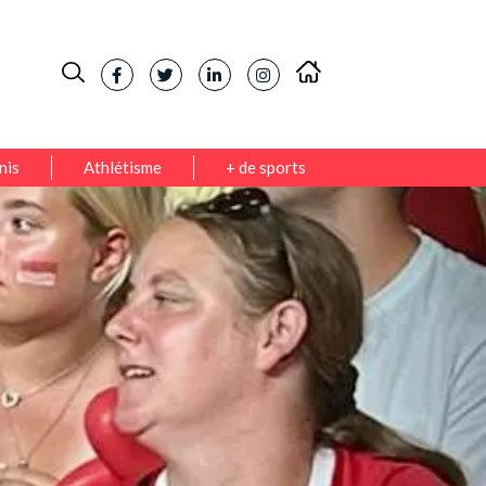
nis
Athlétisme
+ de sports