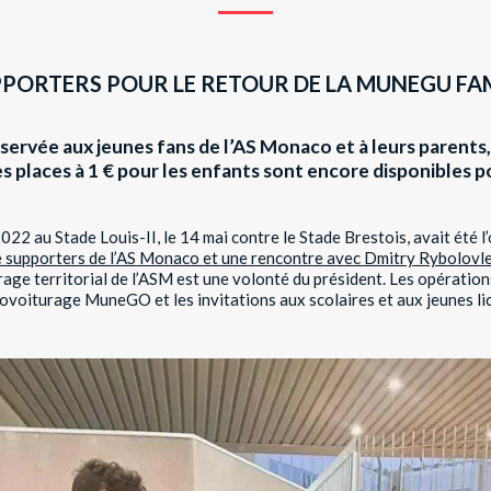
PPORTERS POUR LE RETOUR DE LA MUNEGU FA
servée aux jeunes fans de l’AS Monaco et à leurs parents,
s places à 1 € pour les enfants sont encore disponibles p
022 au Stade Louis-II, le 14 mai contre le Stade Brestois, avait été l
 supporters de l’AS Monaco et une rencontre avec Dmitry Rybolovl
crage territorial de l’ASM est une volonté du président. Les opérations
covoiturage MuneGO et les invitations aux scolaires et aux jeunes li