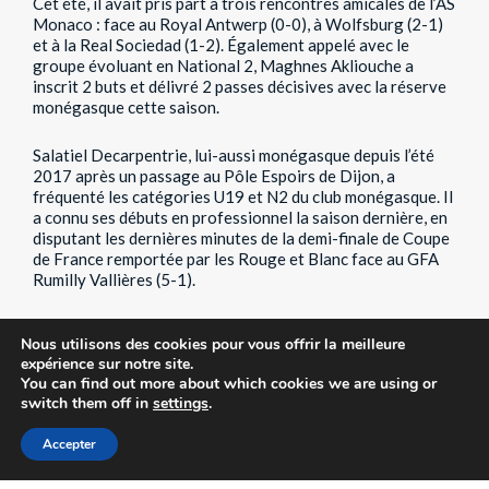
Cet été, il avait pris part à trois rencontres amicales de l’AS
Monaco : face au Royal Antwerp (0-0), à Wolfsburg (2-1)
et à la Real Sociedad (1-2). Également appelé avec le
groupe évoluant en National 2, Maghnes Akliouche a
inscrit 2 buts et délivré 2 passes décisives avec la réserve
monégasque cette saison.
Salatiel Decarpentrie, lui-aussi monégasque depuis l’été
2017 après un passage au Pôle Espoirs de Dijon, a
fréquenté les catégories U19 et N2 du club monégasque. Il
a connu ses débuts en professionnel la saison dernière, en
disputant les dernières minutes de la demi-finale de Coupe
de France remportée par les Rouge et Blanc face au GFA
Rumilly Vallières (5-1).
Yllan Okou a, lui, débuté avec les professionnels lors du
Nous utilisons des cookies pour vous offrir la meilleure
match contre QRM le 2 janvier dernier. Le Poitevin,
expérience sur notre site.
gaucher, était titulaire au cœur de la défense centrale de
You can find out more about which cookies we are using or
l’AS Monaco, qui avait remporté cette rencontre sur le
switch them off in
settings
.
score de 3-1. Également pensionnaire du groupe National
2, Yllan Okou a effectué 8 apparitions avec les réservistes
Accepter
monégasques cette saison et a inscrit 2 buts.