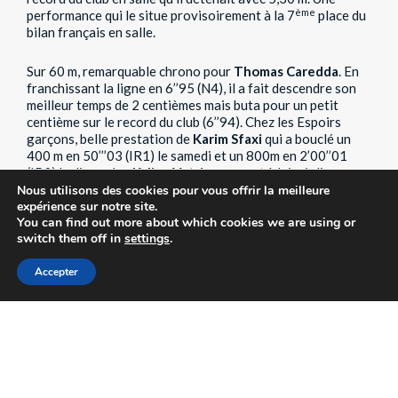
ème
performance qui le situe provisoirement à la 7
place du
bilan français en salle.
Sur 60 m, remarquable chrono pour
Thomas Caredda
. En
franchissant la ligne en 6’’95 (N4), il a fait descendre son
meilleur temps de 2 centièmes mais buta pour un petit
centième sur le record du club (6’’94). Chez les Espoirs
garçons, belle prestation de
Karim Sfaxi
qui a bouclé un
400 m en 50’’’03 (IR1) le samedi et un 800m en 2’00’’01
(IR3) le dimanche.
Kylian Vatrican
, quant à lui, réalise un
chrono plus qu’honorable sur 60 m en 7’’45 (IR4).
Nous utilisons des cookies pour vous offrir la meilleure
expérience sur notre site.
You can find out more about which cookies we are using or
Du côté des féminines, la Junior
Mia Ferracci
a franchi
switch them off in
settings
.
3,15 m (IR2) au saut à la perche, améliorant non seulement
son meilleur saut de 15 centimètres mais aussi celui du club
Accepter
Juniors-Espoirs-Seniors. Au triple saut,
Olivia Vild
a validé
un très bon saut à 11,95 m (N4) le samedi et a enchainé
avec un saut en longueur de 5,14 m (IR4) le dimanche.
Toujours à la longueur, excellente performance de
Christel
El Saneh
qui, à sa première tentative, a validé un saut à
5,47 m (IR1). Cette dernière a également couru un 60m en
8’’27 (IR4) la veille.