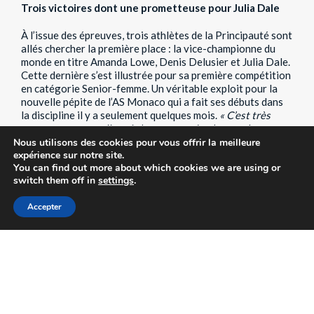
Trois victoires dont une prometteuse pour Julia Dale
À l’issue des épreuves, trois athlètes de la Principauté sont
allés chercher la première place : la vice-championne du
monde en titre Amanda Lowe, Denis Delusier et Julia Dale.
Cette dernière s’est illustrée pour sa première compétition
en catégorie Senior-femme. Un véritable exploit pour la
nouvelle pépite de l’AS Monaco qui a fait ses débuts dans
la discipline il y a seulement quelques mois.
« C’est très
prometteur pour elle qui n’a commencé qu’en octobre
dernier, elle a progressé à une vitesse folle, analyse
Nous utilisons des cookies pour vous offrir la meilleure
expérience sur notre site.
Amanda Lowe. Je pense qu’elle avait déjà une capacité à
You can find out more about which cookies we are using or
bien comprendre la discipline. »
switch them off in
settings
.
En plus de ces trois victoires, Morgane Lévêque a brillé en
Accepter
montant sur la deuxième marche du podium derrière sa
coéquipière Julia Dale, tandis que Geoffrey Delusier s’est
également chargé de signer une deuxième place. Des
prestations qui ne sont pas dues au hasard au vu des
nombreux entraînements.
« Chaque semaine, je fais trois
sessions avec le club d’athlétisme de Monaco, auxquelles je
combine des entraînements spécifiques au tir de précision.
Puis, le jeudi et le samedi, j’effectue des sessions de laser