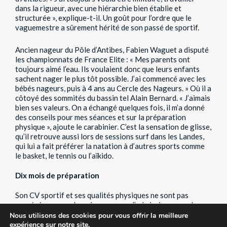
dans la rigueur, avec une hiérarchie bien établie et
structurée », explique-t-il. Un goût pour l’ordre que le
vaguemestre a sûrement hérité de son passé de sportif.
Ancien nageur du Pôle d’Antibes, Fabien Waguet a disputé
les championnats de France Elite : « Mes parents ont
toujours aimé l’eau. Ils voulaient donc que leurs enfants
sachent nager le plus tôt possible. J’ai commencé avec les
bébés nageurs, puis à 4 ans au Cercle des Nageurs. » Où il a
côtoyé des sommités du bassin tel Alain Bernard. « J’aimais
bien ses valeurs. On a échangé quelques fois, il m’a donné
des conseils pour mes séances et sur la préparation
physique », ajoute le carabinier. C’est la sensation de glisse,
qu’il retrouve aussi lors de sessions surf dans les Landes,
qui lui a fait préférer la natation à d’autres sports comme
le basket, le tennis ou l’aïkido.
Dix mois de préparation
Son CV sportif et ses qualités physiques ne sont pas
passés inaperçus lors du concours d’admission : son chrono
en 1’02 sur l’épreuve du 100 mètres (départ plongé suivi de
Nous utilisons des cookies pour vous offrir la meilleure
15 m d’apnée) lui a valu un exceptionnel 20/20. L’Antibois
expérience sur notre site.