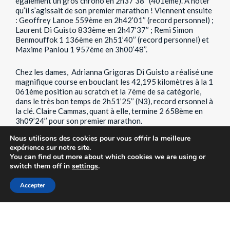
également un gros chrono en 2h37’38’’ (401ème). A noter
qu’il s’agissait de son premier marathon ! Viennent ensuite
: Geoffrey Lanoe 559ème en 2h42’01’’ (record personnel) ;
Laurent Di Guisto 833ème en 2h47’37’’ ; Remi Simon
Benmouffok 1 136ème en 2h51’40’’ (record personnel) et
Maxime Panlou 1 957ème en 3h00’48’’.
Chez les dames, Adrianna Grigoras Di Guisto a réalisé une
magnifique course en bouclant les 42,195 kilomètres à la 1
061ème position au scratch et la 7ème de sa catégorie,
dans le très bon temps de 2h51’25’’ (N3), record ersonnel à
la clé. Claire Cammas, quant à elle, termine 2 658ème en
3h09’24’’ pour son premier marathon.
Nous utilisons des cookies pour vous offrir la meilleure
Les coureurs asémistes au rendez-vous du cross des
expérience sur notre site.
îles
You can find out more about which cookies we are using or
switch them off in
settings
.
Les îles de Lérins, à Cannes, accueillaient leur traditionnel
cross organisé par l’A.C. Cannes. Le beau temps était au
Accepter
rendez-vous pour cette sympathique course populaire
située sur un petit bout de paradis. Une petite délégation
rouge et blanche était du rendez-vous.