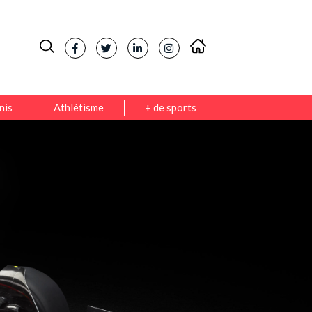
nis
Athlétisme
+ de sports