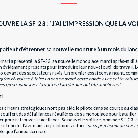
VRE LA SF-23 : “J’AI L’IMPRESSION QUE LA VO
patient d’étrenner sa nouvelle monture à un mois du lanc
Ferrari a présenté la SF-23, sa nouvelle monoplace, mardi après-midi 
en évidemment présents pour introduire leur nouvel outil de travail
ano devant des spectateurs ravis. Un premier essai convaincant, comme i
qu’on réussisse à faire un pas en avant cette année avec cette voiture.
es qu’on avait avec la voiture l’an dernier ont été améliorés.”
ri
s erreurs stratégiques n’ont pas aidé le pilote dans sa course au cla
 souffert
des défaillances régulières de sa monoplace pour batailler 
ver pour retrouver l’excellence. Sa nouvelle voiture, nommée SF-23, e
se félicite d’avoir mis au point une voiture
“sans précédent au niveau
le que l’année dernière.