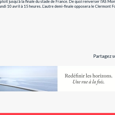
xploit jusqu’à la finale du stade de France. De quoi renverser l’AS Mo
undi 10 avril à 15 heures. L’autre demi-finale opposera le Clermont 
Partagez su