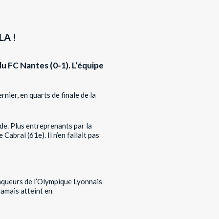
A !
u FC Nantes (0-1). L’équipe
nier, en quarts de finale de la
ode. Plus entreprenants par la
Cabral (61e). Il n’en fallait pas
inqueurs de l’Olympique Lyonnais
 jamais atteint en