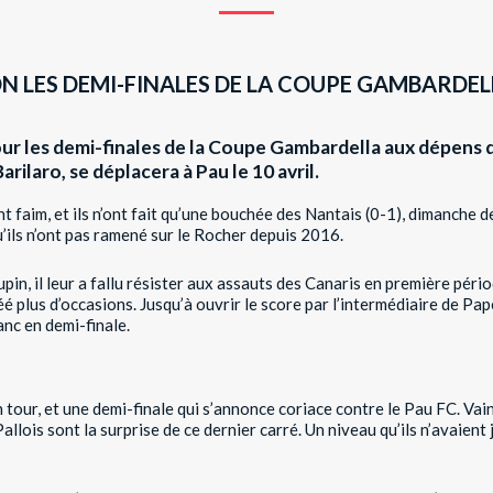
N LES DEMI-FINALES DE LA COUPE GAMBARDELL
our les demi-finales de la Coupe Gambardella aux dépens d
rilaro, se déplacera à Pau le 10 avril.
faim, et ils n’ont fait qu’une bouchée des Nantais (0-1), dimanche der
ils n’ont pas ramené sur le Rocher depuis 2016.
in, il leur a fallu résister aux assauts des Canaris en première péri
 plus d’occasions. Jusqu’à ouvrir le score par l’intermédiaire de Pape 
nc en demi-finale.
 tour, et une demi-finale qui s’annonce coriace contre le Pau FC. Va
Pallois sont la surprise de ce dernier carré. Un niveau qu’ils n’avaient