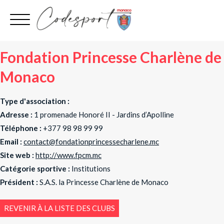
Aller
au
contenu
Fondation Princesse Charlène de
Monaco
Type d'association :
Adresse :
1 promenade Honoré II - Jardins d’Apolline
Téléphone :
+377 98 98 99 99
Email :
contact@fondationprincessecharlene.mc
Site web :
http://www.fpcm.mc
Catégorie sportive :
Institutions
Président :
S.A.S. la Princesse Charlène de Monaco
REVENIR À LA LISTE DES CLUBS