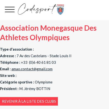
Aller
au
contenu
Association Monegasque Des
Athletes Olympiques
Type d'association :
Adresse :
7 Av des Castelans - Stade Louis II
Téléphone :
+33 (0)6 40 61 81 03
Email :
amao.contact@gmail.com
Site web :
Catégorie sportive :
Olympisme
Président :
M. Jérémy BOTTIN
REVENIR À LA LISTE DES CLUBS