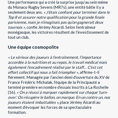
Une performance qui a créé la surprise jusqu’au sein même
du Monaco Rugby Sevens (MR7s), une entité bâtie il y a
seulement deux ans.
« J’étais confiant pour terminer dans le
Top 8 et assurer notre qualification pour la grande finale
parisienne, mais je n’imaginais pas qu’on gagnerait deux
tournois »
, confie Jérémy Aicardi. Selon l’entraîneur
monégasque, les victoires résultent de l’investissement de
tout un club.
Une équipe cosmopolite
« Le sérieux des joueurs à l’entraînement, l’importance
accordée à la nutrition et au repos, le travail médical mais
également l’encadrement réalisé par le staff… C’est cet
effort collectif qui nous a fait triompher »
, affirme-t-il
fièrement. Managée par l’ancien demi d’ouverture du XV de
France Frédéric Michalak, l’équipe de la Principauté a
terminé première en nombre d’essais inscrits à La Rochelle
(16).
« On a réussi à marquer rapidement sur chaque ‘turn-
over’. On récupère le ballon, on marque. En un contre un, nos
joueurs étaient imbattables »,
place Jérémy Aicardi au
moment d’évoquer les forces de sa spectaculaire
formation.