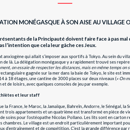
GATION MONÉGASQUE À SON AISE AU VILLAGE 
présentants de la Principauté doivent faire face à pas mal d
pas l’intention que cela leur gâche ces Jeux.
t anxiogène qui allait s’imposer aux sportifs à Tokyo. Au sein du vil
oin de là. La délégation monégasque y a rapidement trouvé ses repère
ment, on essaie de respecter les distances, mais en même
temps on s
rectangulaire gagnée sur la mer dans la baie de Tokyo, le site est im
14 à 18 étages, une cantine de 3000 places sur deux niveaux (
« On
ma
ym et de loisirs, avec quelques consoles de jeu par exemple.
thlètes et leur staff
 la France, le Maroc, la Jamaïque, Bahreïn, Andorre, le Sénégal, la Su
 trois appartements et un quatrième est transformé en pièce de vi
e soins pour l’ostéopathe Nicolas Pollano. Les lits sont en carton re
s chambres. Le village est un endroit particulièrement important pour 
lieux d’entraînement et de compétition. C’est la grande différence par