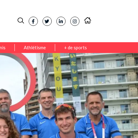
nis
Athlétisme
+ de sports