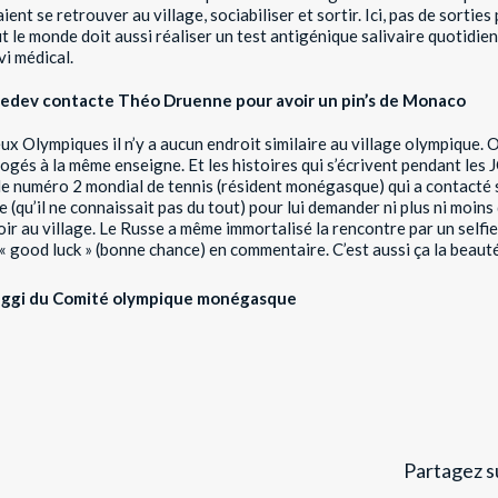
ent se retrouver au village, sociabiliser et sortir. Ici, pas de sorties
 le monde doit aussi réaliser un test antigénique salivaire quotidie
i médical.
edev contacte Théo Druenne pour avoir un pin’s de Monaco
x Olympiques il n’y a aucun endroit similaire au village olympique. 
ogés à la même enseigne. Et les histoires qui s’écrivent pendant les 
e numéro 2 mondial de tennis (résident monégasque) qui a contacté s
u’il ne connaissait pas du tout) pour lui demander ni plus ni moins 
r au village. Le Russe a même immortalisé la rencontre par un selfie 
 good luck » (bonne chance) en commentaire. C’est aussi ça la beauté
aggi du Comité olympique monégasque
Partagez su