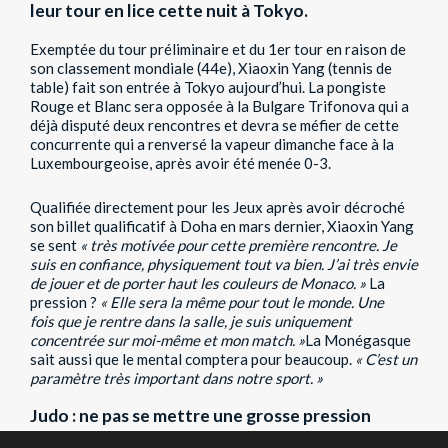
leur tour en lice cette nuit à Tokyo.
Exemptée du tour préliminaire et du 1er tour en raison de
son classement mondiale (44e), Xiaoxin Yang (tennis de
table) fait son entrée à Tokyo aujourd’hui. La pongiste
Rouge et Blanc sera opposée à la Bulgare Trifonova qui a
déjà disputé deux rencontres et devra se méfier de cette
concurrente qui a renversé la vapeur dimanche face à la
Luxembourgeoise, après avoir été menée 0-3.
Qualifiée directement pour les Jeux après avoir décroché
son billet qualificatif à Doha en mars dernier, Xiaoxin Yang
se sent
« très motivée pour cette première
rencontre. Je
suis en confiance, physiquement tout va bien. J’ai très envie
de jouer et de porter
haut les couleurs de Monaco. »
La
pression ?
« Elle sera la même pour tout le monde. Une
fois
que je rentre dans la salle, je suis uniquement
concentrée sur moi-même et mon match. »
La Monégasque
sait aussi que le mental comptera pour beaucoup.
« C’est un
paramètre très
important dans notre sport. »
Judo : ne pas se mettre une grosse pression