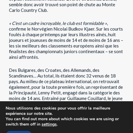
semble donc avoir trouvé son point de chute au Monte
Carlo Country Club.
« C’est un cadre incroyable, le club est formidable »
,
confirme le Norvégien Nicolai Budkov Kjaer. Sur les courts
foulés à chaque printemps par leurs illustres aînés, huit
joueurs et joueuses de moins de 14 et de moins de 16 ans –
les six meilleurs des classements européens ainsi que les
finalistes des championnats juniors continentaux – se sont
ainsi affrontés.
Des Bulgares, des Croates, des Allemands, des
Scandinaves… Au total, ils étaient donc 32 venus de 18
pays. Au milieu de ce plateau international, on retrouvait
également, pour la toute première fois, un représentant de
la Principauté, Lenny Petit, engagé dans la catégorie des
moins de 14 ans. Entraîné par Guillaume Couillard, le jeune
tennisman s’est illustré en décrochant
« de justesse”
son
Nous utilisons des cookies pour vous offrir la meilleure
fameux sésame pour cette compétition de prestige, après
expérience sur notre site.
une saison notamment marquée par une blessure et le
You can find out more about which cookies we are using or
covid.
switch them off in
settings
.