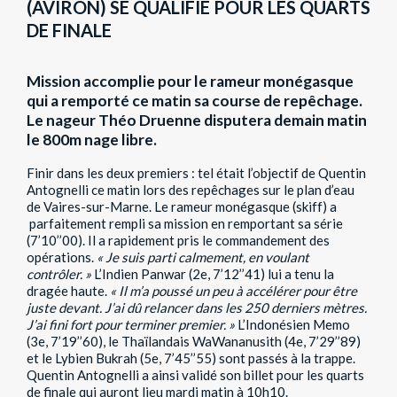
(AVIRON) SE QUALIFIE POUR LES QUARTS
DE FINALE
Mission accomplie pour le rameur monégasque
qui a remporté ce matin sa course de repêchage.
Le nageur Théo Druenne disputera demain matin
le 800m nage libre.
Finir dans les deux premiers : tel était l’objectif de Quentin
Antognelli ce matin lors des repêchages sur le plan d’eau
de Vaires-sur-Marne. Le rameur monégasque (skiff) a
parfaitement rempli sa mission en remportant sa série
(7’10’’00). Il a rapidement pris le commandement des
opérations.
« Je suis parti calmement, en voulant
contrôler. »
L’Indien Panwar (2e, 7’12’’41) lui a tenu la
dragée haute.
« Il m’a poussé un peu à accélérer pour être
juste devant. J’ai dû relancer dans les 250 derniers mètres.
J’ai fini fort pour terminer premier. »
L’Indonésien Memo
(3e, 7’19’’60), le Thaïlandais WaWananusith (4e, 7’29’’89)
et le Lybien Bukrah (5e, 7’45’’55) sont passés à la trappe.
Quentin Antognelli a ainsi validé son billet pour les quarts
de finale qui auront lieu mardi matin à 10h10.