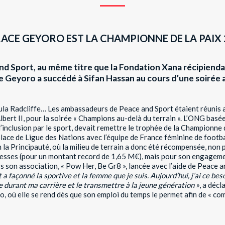
ACE GEYORO EST LA CHAMPIONNE DE LA PAIX
nd Sport, au même titre que la Fondation Xana récipiendai
e Geyoro a succédé à Sifan Hassan au cours d’une soirée 
la Radcliffe… Les ambassadeurs de Peace and Sport étaient réunis 
bert II, pour la soirée « Champions au-delà du terrain ». L’ONG basée
 l’inclusion par le sport, devait remettre le trophée de la Championn
lace de Ligue des Nations avec l’équipe de France féminine de footbal
n la Principauté, où la milieu de terrain a donc été récompensée, non 
esses (pour un montant record de 1,65 M€), mais pour son engagemen
 son association, « Pow Her, Be Gr8 », lancée avec l’aide de Peace a
 a façonné la sportive et la femme que je suis. Aujourd’hui, j’ai ce bes
e durant ma carrière et le transmettre à la jeune génération »
, a décl
où elle se rend dès que son emploi du temps le permet afin de « com