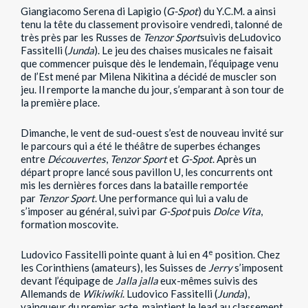
Giangiacomo Serena di Lapigio (
G-Spot
) du Y.C.M. a ainsi
tenu la tête du classement provisoire vendredi, talonné de
très près par les Russes de
Tenzor Sport
suivis deLudovico
Fassitelli (
Junda
). Le jeu des chaises musicales ne faisait
que commencer puisque dès le lendemain, l’équipage venu
de l’Est mené par Milena Nikitina a décidé de muscler son
jeu. Il remporte la manche du jour, s’emparant à son tour de
la première place.
Dimanche, le vent de sud-ouest s’est de nouveau invité sur
le parcours qui a été le théâtre de superbes échanges
entre
Découvertes
,
Tenzor Sport
et
G-Spot
. Après un
départ propre lancé sous pavillon U, les concurrents ont
mis les dernières forces dans la bataille remportée
par
Tenzor Sport
. Une performance qui lui a valu de
s’imposer au général, suivi par
G-Spot
puis
Dolce Vita
,
formation moscovite.
e
Ludovico Fassitelli pointe quant à lui en 4
position. Chez
les Corinthiens (amateurs), les Suisses de
Jerry
s’imposent
devant l’équipage de
Jalla jalla
eux-mêmes suivis des
Allemands de
Wikiwiki
. Ludovico Fassitelli (
Junda
),
vainqueur du premier acte, maintient le lead au classement