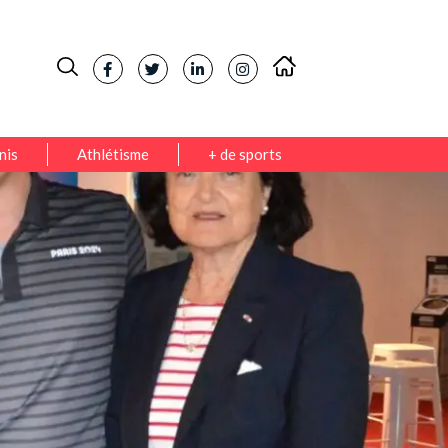
nis
Athlétisme
+ de sports