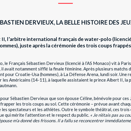
ÉBASTIEN DERVIEUX, LA BELLE HISTOIRE DES JE
I, l’arbitre international français de water-polo (licencié
ommes), juste après la cérémonie des trois coups frappés
o, le Français Sébastien Dervieux (licencié à l’AS Monaco) vit à Par
o, il avait notamment sifflé la finale féminine. Après plusieurs matchs
ont pour Croatie-Usa (hommes), à La Défense Arena, lundi soir. Une 
es Américains (14-11), à laquelle assistaient le prince Albert II, l
rautmann.
te pour Sébastien Dervieux que son épouse Céline, bénévole pour ces
de frapper les trois coups au sol. Cette cérémonie – prévue avant chaq
e les spectateurs et les athlètes. Outre le symbole théâtral, ces tro
 qui mérite l’attention et le respect du public.
« Je n’étais pas au cou
ouse m’a donné des frissons. Il a fallu se reconcentrer immédiateme