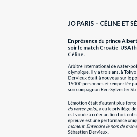
JO PARIS – CÉLINE ET S
En présence du prince Albert I
soir le match Croatie-USA (h
Céline.
Arbitre international de water-pol
olympique. Il y a trois ans, à Toky
Dervieux était à nouveau sur le p
15000 personnes et remportée par l
son compagnon Ben-Sylvester St
L’émotion était d’autant plus for
du water-polo)
, a eu le privilège 
est vouée à créer un lien fort entr
épreuve est une performance unique
moment. Entendre le nom de mon ép
Sébastien Dervieux.