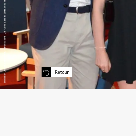
Sébastien Dervieux entouré du Prince Albert II, d’Yvette Lambin-Berti, de la Princesse Alexandra de Hanovre et de Ben Sylvester Strautmann.
Retour