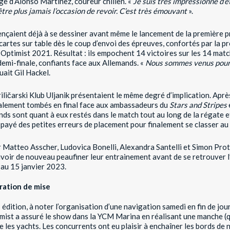
age d’Alonso Martinez, coureur chilien. «
Je suis très impressionné d’êt
tre plus jamais l’occasion de revoir. C’est très émouvant
».
ençaient déjà à se dessiner avant même le lancement de la première p
cartes sur table dès le coup d’envoi des épreuves, confortés par la p
Optimist 2021. Résultat : ils empochent 14 victoires sur les 14 mat
 demi-finale, confiants face aux Allemands. «
Nous sommes venus pour
uait Gil Hackel.
riličarski Klub Uljanik présentaient le même degré d’implication. Apr
inalement tombés en final face aux ambassadeurs du
Stars and Stripes
ds sont quant à eux restés dans le match tout au long de la régate e
t payé des petites erreurs de placement pour finalement se classer au
atteo Asscher, Ludovica Bonelli, Alexandra Santelli et Simon Prot,
voir de nouveau peaufiner leur entrainement avant de se retrouver l
 au 15 janvier 2023.
aration de mise
e
édition, à noter l’organisation d’une navigation samedi en fin de jour
imist a assuré le show dans la YCM Marina en réalisant une manche (
 les yachts. Les concurrents ont eu plaisir à enchaîner les bords de n