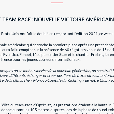
TEAM RACE : NOUVELLE VICTOIRE AMÉRICAINE
s Etats-Unis ont fait le doublé en remportant l’édition 2021, ce week
onale américaine qui décroche la première place après une précédente
aura fallu compter sur la présence de 60 régatiers venus de 15 nati
Eventica, Fonbet, l’équipementier Slam et le chantier Erplast, le r
férence pour les jeunes coureurs internationaux.
orsque l’on se met au service de la nouvelle génération, on construit l
izons différents échanger et créer des liens de fraternité est un for
adre de la démarche « Monaco Capitale du Yachting » de notre Club »
so
 l’élite du team-race d’Optimist, les prestations étaient à la hauteur.
t donné durant les 105 matchs disputés lors de la phase de round-rob