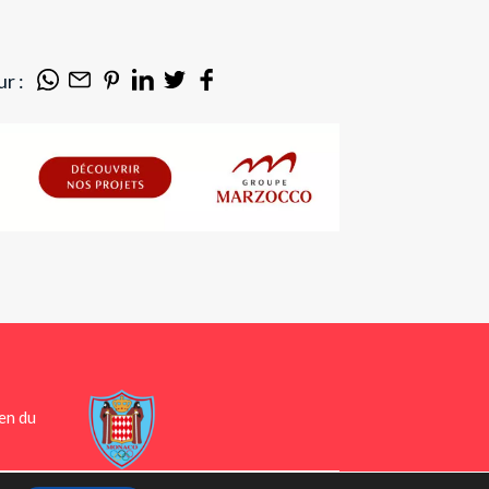
r :
en du
ONS LÉGALES
PLAN DU SITE