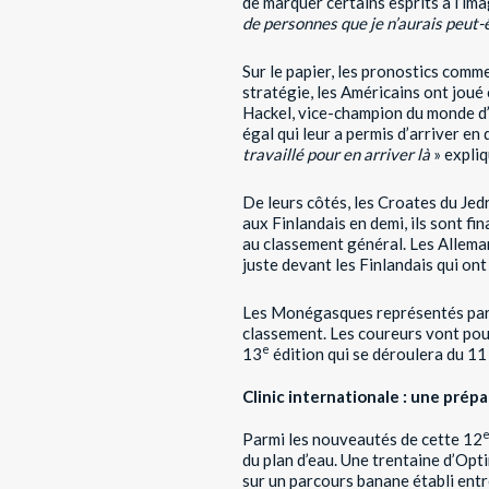
de marquer certains esprits à l’im
de personnes que je n’aurais peut-ê
Sur le papier, les pronostics comm
stratégie, les Américains ont joué 
Hackel, vice-champion du monde d’
égal qui leur a permis d’arriver en
travaillé pour en arriver là
» expliq
De leurs côtés, les Croates du Jed
aux Finlandais en demi, ils sont f
au classement général. Les Alleman
juste devant les Finlandais qui on
Les Monégasques représentés par M
classement. Les coureurs vont pou
e
13
édition qui se déroulera du 11
Clinic internationale : une prép
Parmi les nouveautés de cette 12
du plan d’eau. Une trentaine d’Opt
sur un parcours banane établi entre