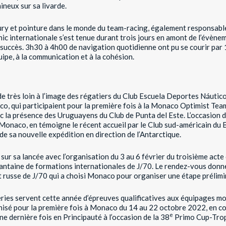
ineux sur sa livarde.
ry et pointure dans le monde du team-racing, également responsable
inic internationale s’est tenue durant trois jours en amont de l’évène
 succès. 3h30 à 4h00 de navigation quotidienne ont pu se courir par
uipe, à la communication et à la cohésion.
 très loin à l’image des régatiers du Club Escuela Deportes Náutico
co, qui participaient pour la première fois à la Monaco Optimist Tea
c la présence des Uruguayens du Club de Punta del Este. L’occasion de
de Monaco, en témoigne le récent accueil par le Club sud-américain du
de sa nouvelle expédition en direction de l’Antarctique.
sur sa lancée avec l’organisation du 3 au 6 février du troisième ac
rantaine de formations internationales de J/70. Le rendez-vous donn
it russe de J/70 qui a choisi Monaco pour organiser une étape prélimi
ies servent cette année d’épreuves qualificatives aux équipages 
anisé pour la première fois à Monaco du 14 au 22 octobre 2022, en co
e
ne dernière fois en Principauté à l’occasion de la 38
Primo Cup-Trop