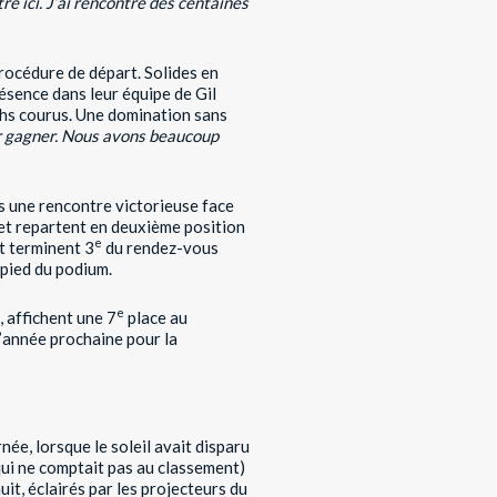
re ici. J’ai rencontré des centaines
rocédure de départ. Solides en
résence dans leur équipe de Gil
chs courus. Une domination sans
 gagner. Nous avons beaucoup
ès une rencontre victorieuse face
et repartent en deuxième position
e
t terminent 3
du rendez-vous
 pied du podium.
e
 affichent une 7
place au
’année prochaine pour la
née, lorsque le soleil avait disparu
qui ne comptait pas au classement)
uit, éclairés par les projecteurs du